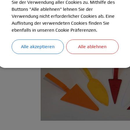
Sie der Verwendung aller Cookies zu. Mithilfe des
keiten, handwerkliches Können und Materialwissen verbindet
Buttons "Alle ablehnen" lehnen Sie der
Verwendung nicht erforderlicher Cookies ab. Eine
nführung in verschiedene Kunststoffe und deren Eigenschaften e
Auflistung der verwendeten Cookies finden Sie
se erlernten sie Schritt für Schritt Techniken wie Sägen mit d
ebenfalls in unseren Cookie Präferenzen.
ner Heizspirale . So erkannten sie, wie ein Kunststoffprodukt
m Geschick, waren vor allem Geduld und Präzision gefragt, u
Alle akzeptieren
Alle ablehnen