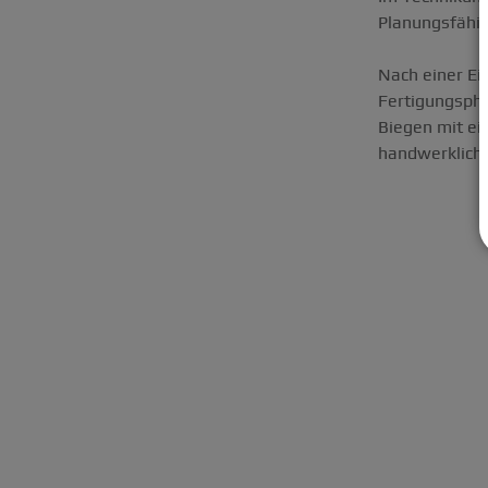
Planungsfähig
Nach einer Ei
Fertigungspha
Biegen mit ei
handwerkliche