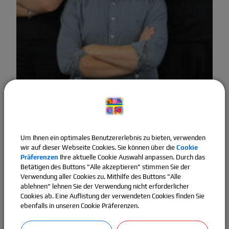
Um Ihnen ein optimales Benutzererlebnis zu bieten, verwenden
Schülersprecher 2024/2025
wir auf dieser Webseite Cookies. Sie können über die
Cookie
Präferenzen
Ihre aktuelle Cookie Auswahl anpassen. Durch das
Schülersprecher 1: Olivia Schlagbauer
Betätigen des Buttons "Alle akzeptieren" stimmen Sie der
Verwendung aller Cookies zu. Mithilfe des Buttons "Alle
Schülersprecher 2:
Alan Mecikukic
ablehnen" lehnen Sie der Verwendung nicht erforderlicher
Cookies ab. Eine Auflistung der verwendeten Cookies finden Sie
Junior-Schülersprecher:
Kenan Mecikukic
ebenfalls in unseren Cookie Präferenzen.
Verbindungslehrer 2025/26: