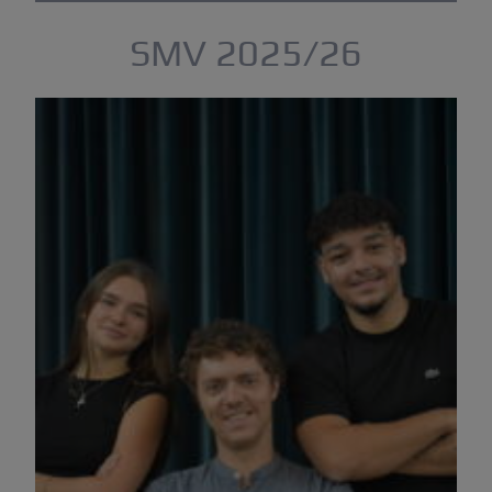
Termine & Formulare
SMV 2025/26
Elternbereich / Edupage
Kooperation GS
Mittelschullehramt